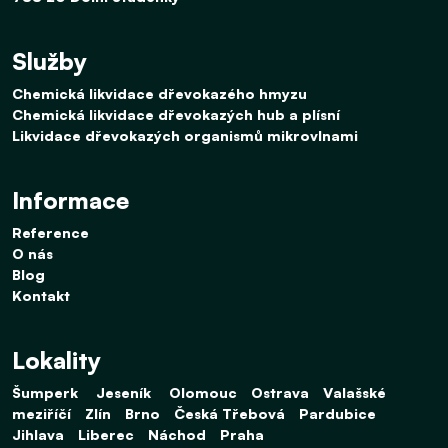
Služby
Chemická likvidace dřevokazého hmyzu
Chemická likvidace dřevokazých hub a plísní
Likvidace dřevokazých organismů mikrovlnami
Informace
Reference
O nás
Blog
Kontakt
Lokality
Šumperk
Jeseník
Olomouc
Ostrava
Valašské
meziříčí
Zlín
Brno
Česká Třebová
Pardubice
Jihlava
Liberec
Náchod
Praha