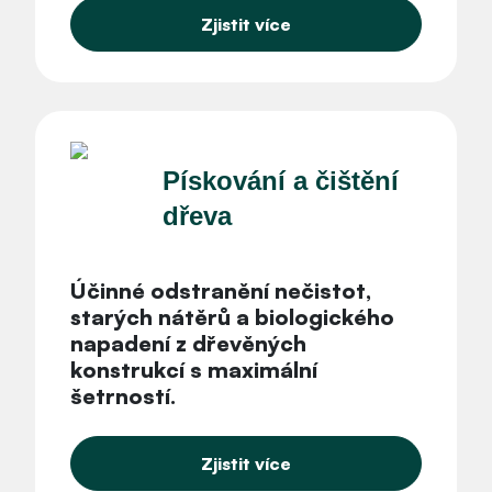
Zjistit více
Pískování a čištění
dřeva
Účinné odstranění nečistot
,
starých nátěrů a biologického
napadení z dřevěných
konstrukcí
s maximální
šetrností
.
Zjistit více