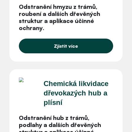
Odstranění hmyzu z trámů,
roubení
a dalších dřevěných
struktur a
aplikace účinné
ochrany
.
Zjistit více
Chemická likvidace
dřevokazých hub a
plísní
Odstranění hub z trámů,
podlahy
a dalších dřevěných
struktur a
aplikace účinné