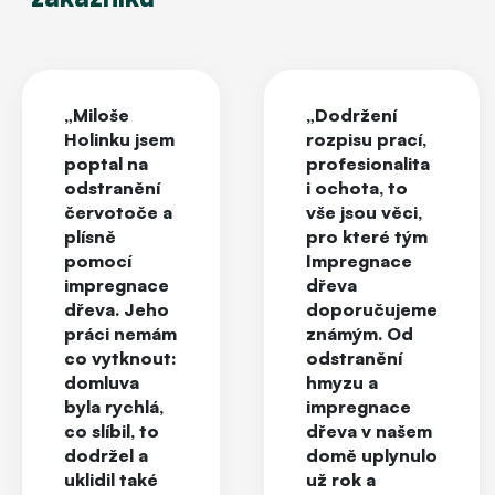
„Miloše
„Dodržení
Holinku jsem
rozpisu prací,
poptal na
profesionalita
odstranění
i ochota, to
červotoče a
vše jsou věci,
plísně
pro které tým
pomocí
Impregnace
impregnace
dřeva
dřeva. Jeho
doporučujeme
práci nemám
známým. Od
co vytknout:
odstranění
domluva
hmyzu a
byla rychlá,
impregnace
co slíbil, to
dřeva v našem
dodržel a
domě uplynulo
uklidil také
už rok a