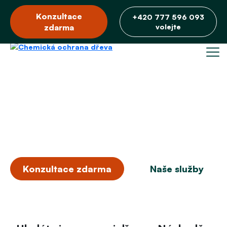
Konzultace
+420 777 596 093
zdarma
volejte
Impregnace dřeva Náchod
profesionální ochrana dřeva
s garancí kvality
Konzultace zdarma
Naše služby