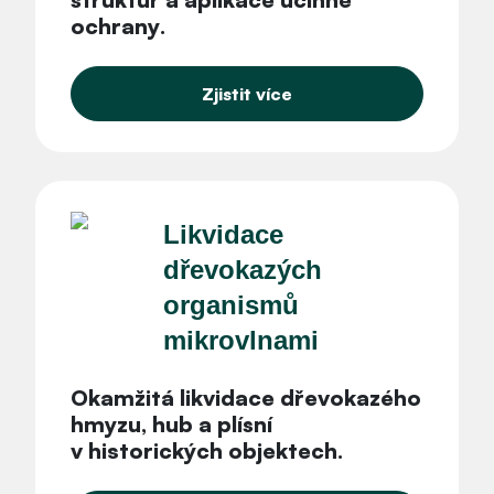
ochrany
.
Zjistit více
Likvidace
dřevokazých
organismů
mikrovlnami
Okamžitá likvidace dřevokazého
hmyzu, hub a plísní
v historických objektech
.