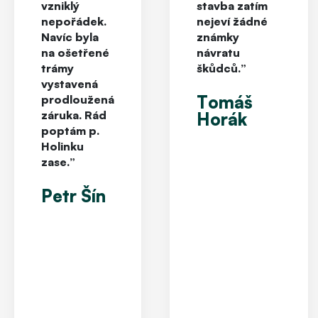
vzniklý
stavba zatím
nepořádek.
nejeví žádné
Navíc byla
známky
na ošetřené
návratu
trámy
škůdců.”
vystavená
Tomáš
prodloužená
záruka. Rád
Horák
poptám p.
Holinku
zase.”
Petr Šín