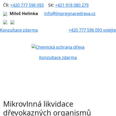
ČR:
+420 777 596 093
|
SK:
+421 918 080 279
Miloš Holinka
info@impregnacedreva.cz
Konzultace zdarma
+420 777 596 093 volejte
Konzultace zdarma
Mikrovlnná likvidace
dřevokazných organismů