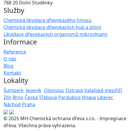
788 20 Dolní Studénky
Služby
Chemická likvidace dřevokazého hmyzu
Chemická likvidace dřevokazých hub a plísní
Likvidace dřevokazých organismů mikrovlnami
Informace
Reference
O nás
Blog
Kontakt
Lokality
Šumperk
Jeseník
Olomouc
Ostrava
Valašské meziříčí
Zlín
Brno
Česká Třebová
Pardubice
Jihlava
Liberec
Náchod
Praha
© 2025 MH-Chemická ochrana dřeva s.r.o. - Impregnace
dřeva. Všechna práva vyhrazena.