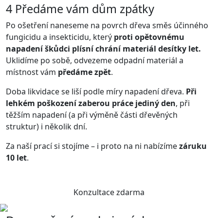
4
Předáme vám dům zpátky
Po ošetření naneseme na povrch dřeva směs účinného
fungicidu a insekticidu, který
proti opětovnému
napadení škůdci plísní chrání materiál desítky let.
Uklidíme po sobě, odvezeme odpadní materiál a
místnost vám
předáme zpět
.
Doba likvidace se liší podle míry napadení dřeva.
Při
lehkém poškození zaberou práce jediný den
, při
těžším napadení (a při výměně části dřevěných
struktur) i několik dní.
Za naší prací si stojíme – i proto na ni nabízíme
záruku
10 let
.
Konzultace zdarma