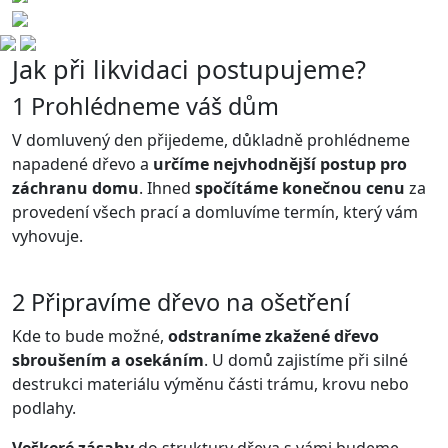
Jak při likvidaci postupujeme?
1
Prohlédneme váš dům
V domluvený den přijedeme, důkladně prohlédneme
napadené dřevo a
určíme nejvhodnější postup pro
záchranu domu
. Ihned
spočítáme konečnou cenu
za
provedení všech prací a domluvíme termín, který vám
vyhovuje.
2
Připravíme dřevo na ošetření
Kde to bude možné,
odstraníme zkažené dřevo
sbroušením a osekáním
. U domů zajistíme při silné
destrukci materiálu výměnu části trámu, krovu nebo
podlahy.
Veškeré zásahy
do struktury dřeva s vámi budeme