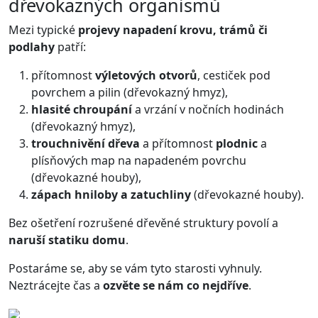
dřevokazných organismů
Mezi typické
projevy napadení krovu, trámů či
podlahy
patří:
přítomnost
výletových otvorů
, cestiček pod
povrchem a pilin (dřevokazný hmyz),
hlasité chroupání
a vrzání v nočních hodinách
(dřevokazný hmyz),
trouchnivění dřeva
a přítomnost
plodnic
a
plísňových map na napadeném povrchu
(dřevokazné houby),
zápach hniloby a zatuchliny
(dřevokazné houby).
Bez ošetření rozrušené dřevěné struktury povolí a
naruší statiku domu
.
Postaráme se, aby se vám tyto starosti vyhnuly.
Neztrácejte čas a
ozvěte se nám co nejdříve
.