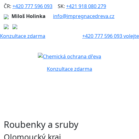
ČR:
+420 777 596 093
|
SK:
+421 918 080 279
Miloš Holinka
info@impregnacedreva.cz
Konzultace zdarma
+420 777 596 093 volejte
Konzultace zdarma
Roubenky a sruby
Olomoucký kraj