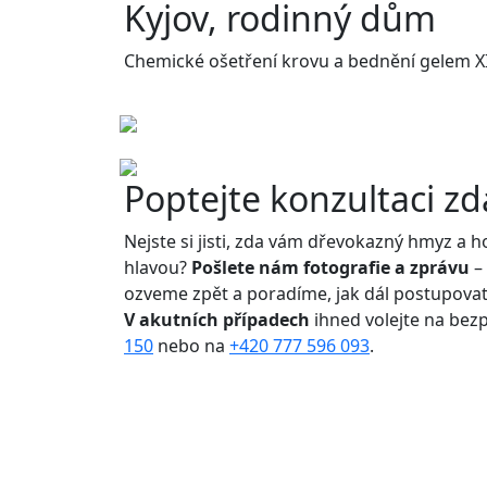
Kyjov, rodinný dům
Chemické ošetření krovu a bednění gelem X
Poptejte konzultaci z
Nejste si jisti, zda vám dřevokazný hmyz a 
hlavou?
Pošlete nám fotografie a zprávu
–
ozveme zpět a poradíme, jak dál postupovat
V akutních případech
ihned volejte na bez
150
nebo na
+420 777 596 093
.