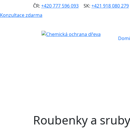
ČR:
+420 777 596 093
|
SK:
+421 918 080 279
Konzultace zdarma
Dom
Roubenky a srub