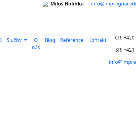
Miloš Holinka
info@impregnacedr
ČR: +420
ů
Služby
O
Blog
Reference
Kontakt
nás
SR: +421
info@impre
y