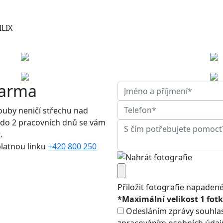
ILIX
darma
houby neničí střechu nad
 do 2 pracovních dnů se vám
.
platnou linku
+420 800 250
Přiložit fotografie napade
*Maximální velikost 1 fotk
Odesláním zprávy souhlas
zpracováním osobních údaj