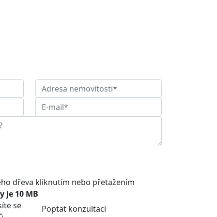
ného dřeva kliknutím nebo přetažením
y je 10 MB
íte se
Poptat konzultaci
ů
.